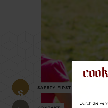
cook
SAFETY FIRST
Durch die Ver