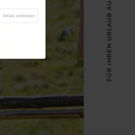
FÜR IHREN URLAUB AUF 1.270 METER
Details einblenden